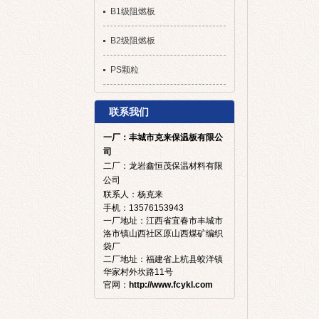
B1级阻燃板
B2级阻燃板
PS颗粒
联系我们
一厂：
丰城市克来保温板有限公
司
二厂：龙岩鑫恒茂保温材料有限
公司
联系人：杨克来
手机：13576153943
一厂地址：江西省宜春市丰城市
洛市镇山西社区原山西煤矿编织
袋厂
二厂地址：福建省上杭县蛟洋镇
华家村外坎路11号
官网：
http://www.fcykl.com