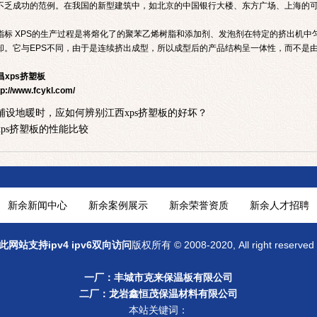
不乏成功的范例。在我国的新型建筑中，如北京的中国银行大楼、东方广场、上海的可
能指标 XPS的生产过程是将熔化了的聚苯乙烯树脂和添加剂、发泡剂在特定的挤出机
却。它与EPS不同，由于是连续挤出成型，所以成型后的产品结构呈一体性，而不是由
昌xps挤塑板
tp://www.fcykl.com/
铺设地暖时，应如何辨别江西xps挤塑板的好坏？
xps挤塑板的性能比较
新余新闻中心
新余案例展示
新余荣誉资质
新余人才招聘
此网站支持ipv4 ipv6双向访问
版权所有 © 2008-2020, All right res
一厂：
丰城市克来保温板有限公司
二厂：龙岩鑫恒茂保温材料有限公司
本站关键词：