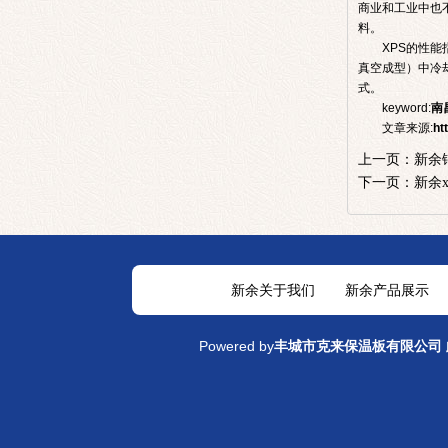
商业和工业中也
料。
XPS的性
真空成型）中冷
式。
keyword:
南
文章来源:
ht
上一页：
新余
下一页：
新余
新余关于我们
新余产品展示
Powered by
丰城市克来保温板有限公司