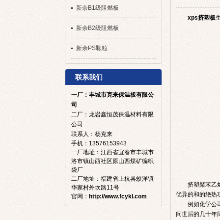
新余B1级阻燃板
xps挤塑板
新余B2级阻燃板
新余PS颗粒
联系我们
一厂：
丰城市克来保温板有限公
司
二厂：龙岩鑫恒茂保温材料有限
公司
联系人：杨克来
手机：13576153943
一厂地址：江西省宜春市丰城市
洛市镇山西社区原山西煤矿编织
袋厂
二厂地址：福建省上杭县蛟洋镇
挤塑聚苯乙
华家村外坎路11号
优异的和的绝热
官网：
http://www.fcykl.com
例如化学公
问世后的几十年