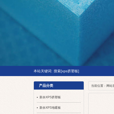
本站关键词:
搜索[xps挤塑板]
产品分类
当前位置：
网站
新余XPS挤塑板
新余XPS地暖板